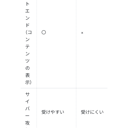
ト
エ
ン
ド
（コ
〇
×
ン
テ
ン
ツ
の
表
示）
サ
イ
バ
受けやすい
受けにくい
ー
攻