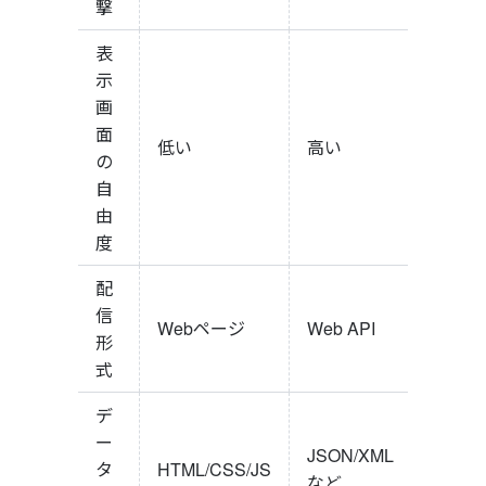
撃
表
示
画
面
低い
高い
の
自
由
度
配
信
Webページ
Web API
形
式
デ
ー
JSON/XML
タ
HTML/CSS/JS
など