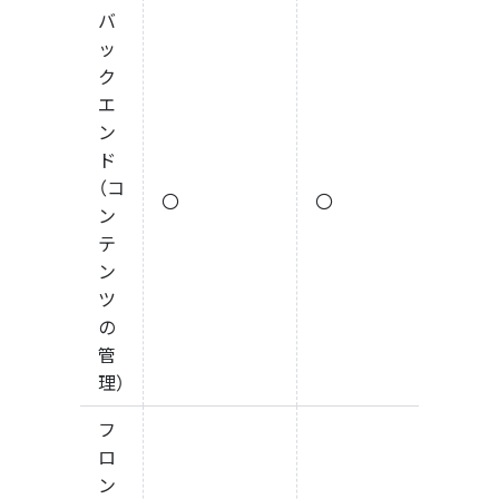
バ
ッ
ク
エ
ン
ド
（コ
〇
〇
ン
テ
ン
ツ
の
管
理）
フ
ロ
ン