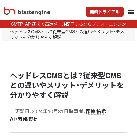
無料トライアル
menu
SMTP・API連携で高速メール配信するならブラストエンジン
TOP
>
Blog
>
AI・開発技術
>
ヘッドレスCMSとは？従来型CMSとの違いやメリット・デメ
リットを分かりやすく解説
ヘッドレスCMSとは？従来型CMS
との違いやメリット・デメリットを
分かりやすく解説
更新日：
2024年10月31日
執筆者：
森神 佑希
AI・開発技術