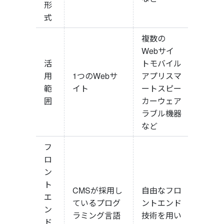
形
式
複数の
Webサイ
活
トモバイル
用
1つのWebサ
アプリスマ
範
イト
ートスピー
囲
カーウェア
ラブル機器
など
フ
ロ
ン
ト
CMSが採用し
自由なフロ
エ
ているプログ
ントエンド
ン
ラミング言語
技術を用い
ド