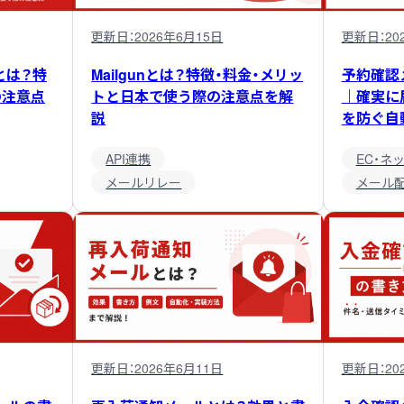
更新日：
2026年6月15日
更新日：
20
e）とは？特
Mailgunとは？特徴・料金・メリッ
予約確認
の注意点
トと日本で使う際の注意点を解
｜確実に
説
を防ぐ自
API連携
EC・ネ
メールリレー
メール
更新日：
2026年6月11日
更新日：
20