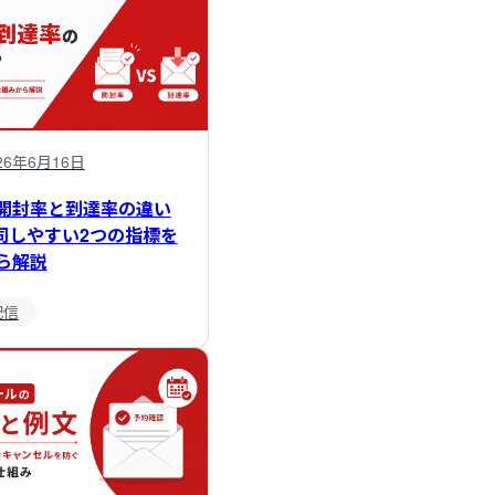
26年6月16日
開封率と到達率の違い
同しやすい2つの指標を
ら解説
配信