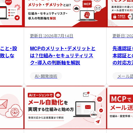
更新日：
2026年7月14日
更新日：
20
ること・設
MCPのメリット・デメリットと
先進認証
敗しな
は？仕組み・セキュリティリス
本認証と
ク・導入の判断軸を解説
の対応方
AI・開発技術
メール