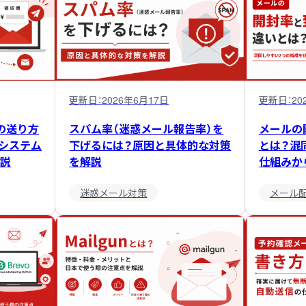
更新日：
2026年6月17日
更新日：
20
の送り方
スパム率（迷惑メール報告率）を
メールの
システム
下げるには？原因と具体的な対策
とは？混
説
を解説
仕組みか
迷惑メール対策
メール