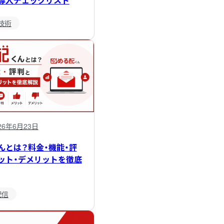
導入チェックリスト
発技術
26年6月23日
んとは？料金・機能・評
ット・デメリットを徹底
配信