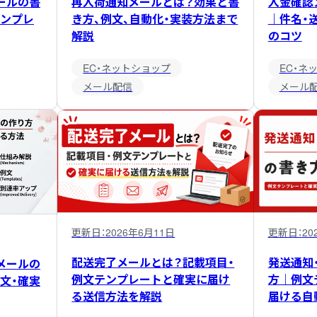
ールの書
再入荷通知メールとは？効果と書
入金確認
ンプレ
き方、例文、自動化・実装方法まで
｜件名・
解説
のコツ
EC・ネットショップ
EC・ネ
メール配信
メール
更新日：
2026年6月11日
更新日：
20
配送完了メールとは？記載項目・
発送通知
メールの
例文テンプレートと確実に届け
方｜例文
文・確実
る送信方法を解説
届ける自