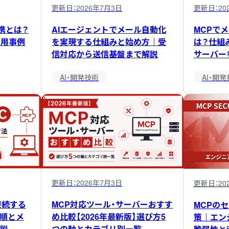
更新日：
2026年7月3日
更新日：
20
連携とは？
AIエージェントでメール自動化
MCPで
活用事例
を実現する仕組みと始め方｜受
は？仕組
信対応から送信基盤まで解説
サーバー
AI・開発技術
AI・開
更新日：
2026年7月3日
更新日：
20
・接続する
MCP対応ツール・サーバーおすす
MCPの
手順とメ
め比較【2026年最新版】選び方5
策｜エン
説
つの軸とカテゴリ別一覧