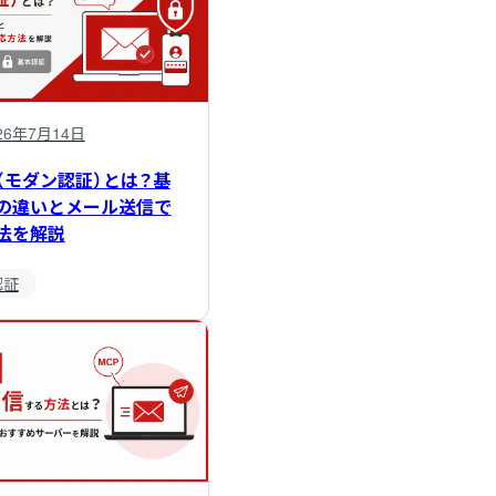
26年7月14日
（モダン認証）とは？基
の違いとメール送信で
法を解説
認証