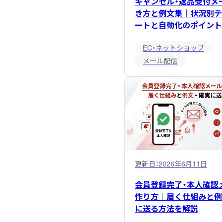
キャンセル・返品受付メ
き方と例文集｜状況別テ
ートと自動化のポイント
EC・ネットショップ
メール配信
更新日：
2026年6月11日
会員登録完了・本人確認
作り方｜届く仕組みと例
に送る方法を解説