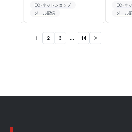
EC・ネットショップ
EC・ネ
メール配信
メール
1
2
3
…
14
＞