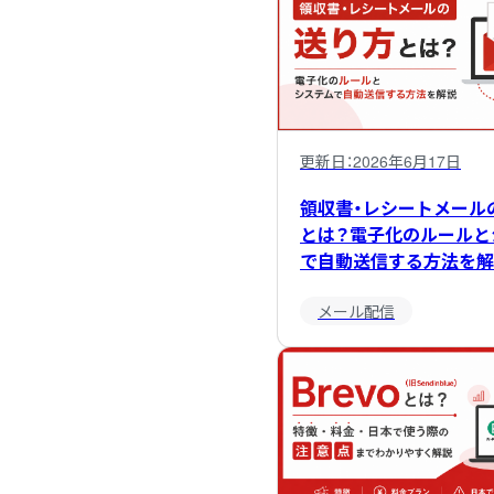
更新日：
2026年6月17日
領収書・レシートメール
とは？電子化のルールと
で自動送信する方法を解
メール配信