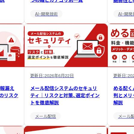
脆弱性と
AI・開発技術
AI・開
更新日：
2026年6月22日
更新日：
20
報漏え
メール配信システムのセキュリ
める配く
のリスク
ティ｜リスクと対策、選定ポイン
判とメリ
トを徹底解説
解説
メール配信
メール