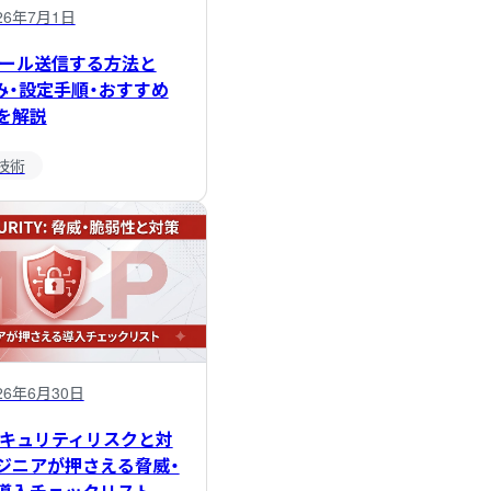
26年7月1日
メール送信する方法と
み・設定手順・おすすめ
を解説
発技術
26年6月30日
セキュリティリスクと対
ジニアが押さえる脅威・