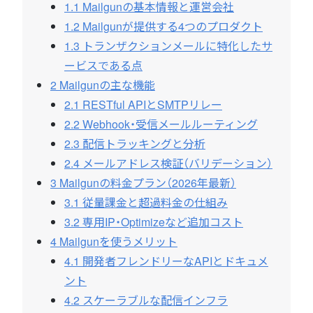
1.1
Mailgunの基本情報と運営会社
1.2
Mailgunが提供する4つのプロダクト
1.3
トランザクションメールに特化したサ
ービスである点
2
Mailgunの主な機能
2.1
RESTful APIとSMTPリレー
2.2
Webhook・受信メールルーティング
2.3
配信トラッキングと分析
2.4
メールアドレス検証（バリデーション）
3
Mailgunの料金プラン（2026年最新）
3.1
従量課金と超過料金の仕組み
3.2
専用IP・Optimizeなど追加コスト
4
Mailgunを使うメリット
4.1
開発者フレンドリーなAPIとドキュメ
ント
4.2
スケーラブルな配信インフラ