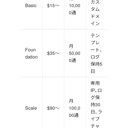
カス
Basic
$15〜
10,00
タム
0通
ドメ
イン
テン
プレ
月
Foun
ート、
$35〜
50,00
dation
ログ
0通
保持5
日
専用
IP、ロ
グ保
月
持30
Scale
$90〜
100,0
日、ラ
00通
イブ
チャ