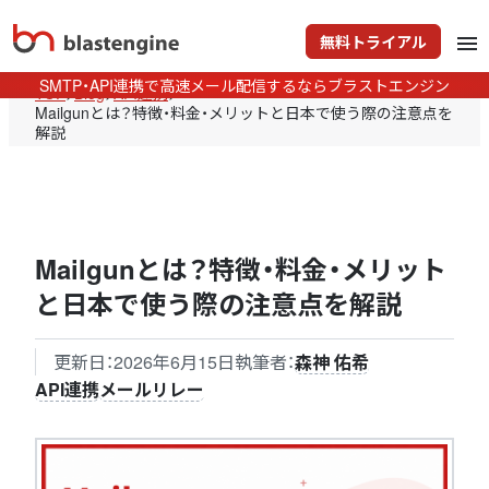
無料トライアル
menu
SMTP・API連携で高速メール配信するならブラストエンジン
TOP
>
Blog
>
API連携
>
Mailgunとは？特徴・料金・メリットと日本で使う際の注意点を
解説
Mailgunとは？特徴・料金・メリット
と日本で使う際の注意点を解説
更新日：
2026年6月15日
執筆者：
森神 佑希
API連携
メールリレー