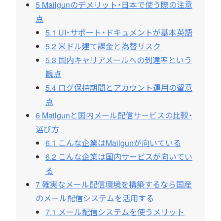
5
Mailgunのデメリット・日本で使う際の注意
点
5.1
UI・サポート・ドキュメントが基本英語
5.2
米ドル建て課金と為替リスク
5.3
国内キャリアメールへの到達率という
観点
5.4
ログ保持期間とアカウント運用の留意
点
6
Mailgunと国内メール配信サービスの比較・
選び方
6.1
こんな企業はMailgunが向いている
6.2
こんな企業は国内サービスが向いてい
る
7
確実なメール配信環境を構築するなら国産
のメール配信システムを活用する
7.1
メール配信システムを使うメリット