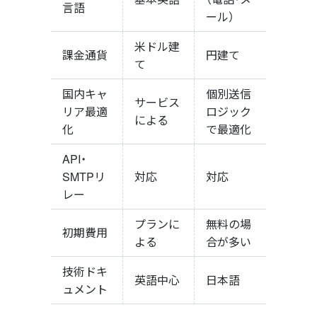
言語
ール）
米ドル建
課金通貨
円建て
て
国内キャ
個別送信
サービス
リア最適
ロジック
による
化
で最適化
API・
SMTPリ
対応
対応
レー
プランに
無料の場
初期費用
よる
合が多い
技術ドキ
英語中心
日本語
ュメント