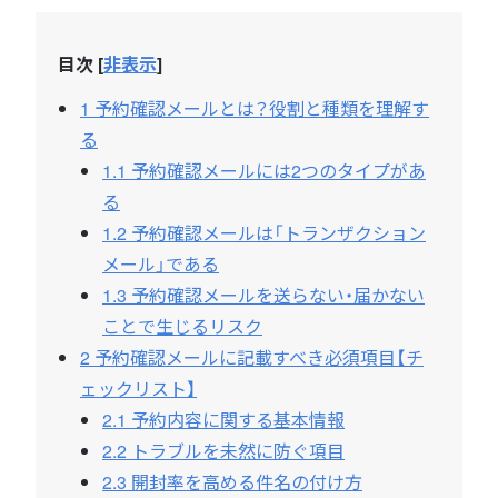
目次
[
非表示
]
1
予約確認メールとは？役割と種類を理解す
る
1.1
予約確認メールには2つのタイプがあ
る
1.2
予約確認メールは「トランザクション
メール」である
1.3
予約確認メールを送らない・届かない
ことで生じるリスク
2
予約確認メールに記載すべき必須項目【チ
ェックリスト】
2.1
予約内容に関する基本情報
2.2
トラブルを未然に防ぐ項目
2.3
開封率を高める件名の付け方