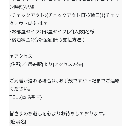
ン時刻}以降
・チェックアウト：{チェックアウト日}（{曜日}）{チェッ
クアウト時刻}まで
・お部屋タイプ：{部屋タイプ}／{人数}名様
・宿泊料金：{合計金額}円（{支払方法}）
▼アクセス
{住所}／{最寄駅}より{アクセス方法}
ご到着が遅れる場合は、お手数ですが下記までご連絡
ください。
TEL：{電話番号}
皆さまのお越しを心よりお待ちしております。
{施設名}