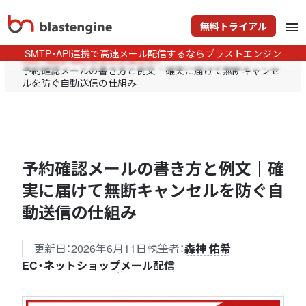
無料トライアル
menu
SMTP・API連携で高速メール配信するならブラストエンジン
TOP
>
Blog
>
EC・ネットショップ
>
予約確認メールの書き方と例文｜確実に届けて無断キャンセ
ルを防ぐ自動送信の仕組み
予約確認メールの書き方と例文｜確
実に届けて無断キャンセルを防ぐ自
動送信の仕組み
更新日：
2026年6月11日
執筆者：
森神 佑希
EC・ネットショップ
メール配信