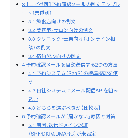
3
【コピペ可】予約確認メールの例文テンプレ
ート（業種別）
3.1
飲食店向けの例文
3.2
美容室・サロン向けの例文
3.3
クリニック・士業向け（オンライン相
談）の例文
3.4
宿泊施設向けの例文
4
予約確認メールを自動送信する2つの方法
4.1
予約システム（SaaS）の標準機能を使
う
4.2
自社システムにメール配信APIを組み
込む
4.3
どちらを選ぶべきか【比較表】
5
予約確認メールが「届かない」原因と対策
5.1
原因：送信ドメイン認証
（SPF/DKIM/DMARC）が未設定