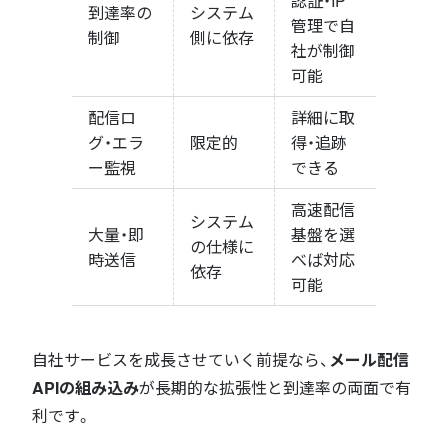
認証・IP
到達率の
システム
管理で自
制御
側に依存
社が制御
可能
配信ロ
詳細に取
グ・エラ
限定的
得・追跡
ー監視
できる
高速配信
システム
大量・即
基盤を選
の仕様に
時送信
べば対応
依存
可能
自社サービスを成長させていく前提なら、
メール配信
APIの組み込み
が長期的な拡張性と到達率の両面で有
利です。