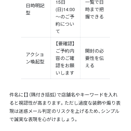
15日
一覧で日
日時明記
(日)14:00
時まで把
型
〜のご予
握できる
約につい
て
【要確認】
ご予約内
開封の必
アクショ
容のご確
要性を伝
ン喚起型
認をお願
える
いします
件名に【】（隅付き括弧）で店舗名やキーワードを入れ
ると視認性が高まります。ただし過度な装飾や煽り表
現は迷惑メール判定のリスクを上げるため、シンプル
で誠実な表現を心がけましょう。