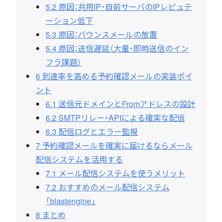
5.2
原因：共用IP・自前サーバのIPレピュテ
ーション低下
5.3
原因：バウンスメールの放置
5.4
原因：送信遅延（大量・即時送信のイン
フラ課題）
6
到達率を高める予約確認メールの実装ポイ
ント
6.1
送信元ドメインとFromアドレスの設計
6.2
SMTPリレー・APIによる確実な配信
6.3
配信ログとエラー監視
7
予約確認メールを確実に届けるならメール
配信システムを活用する
7.1
メール配信システムを使うメリット
7.2
おすすめのメール配信システム
「blastengine」
8
まとめ