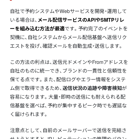
自社で予約システムやWebサービスを開発・運用して
いる場合は、
メール配信サービスのAPIやSMTPリレ
ーを組み込む方法が最適
です。予約完了のイベントを
契機に、自社システムからメール配信基盤へ送信リク
エストを投げ、確認メールを自動生成・送信します。
この方法の利点は、送信元ドメインやFromアドレスを
自社のものに統一でき、ブランドの一貫性と信頼性を
保てる点です。また、配信ログやエラー情報をシステ
ム側で取得できるため、
送信状況の追跡や障害検知
が
容易になります。大量・即時の送信にも耐えられる配
信基盤を選べば、予約が集中するピーク時でも遅延な
く届けられます。
注意点として、自前のメールサーバーで送信を完結さ
せようとすると、IPレピュテーションの管理やバウン