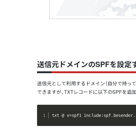
送信元ドメインのSPFを設定
送信元として利用するドメイン（自分で持っ
できますが、TXTレコードに以下のSPFを追
txt @ v=spf1 include:spf.besender.