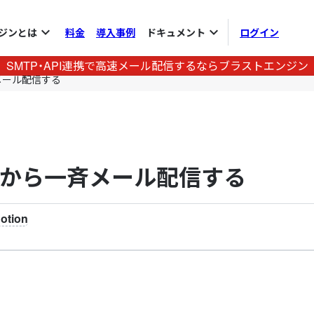
expand_more
expand_more
ジンとは
料金
導入事例
ドキュメント
ログイン
SMTP・API連携で高速メール配信するならブラストエンジン
斉メール配信する
ースから一斉メール配信する
otion