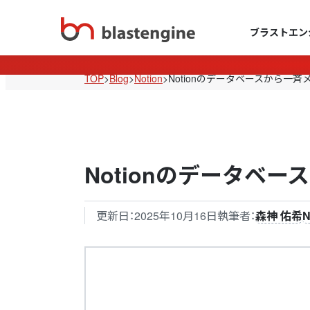
ブラストエン
TOP
>
Blog
>
Notion
>
Notionのデータベースから一
Notionのデータベ
更新日：
2025年10月16日
執筆者：
森神 佑希
N