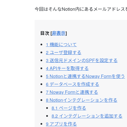
今回はそんなNotion内にあるメールアドレスを使
目次
[
非表示
]
1
機能について
2
ユーザ登録する
3
送信元ドメインのSPFを設定する
4
APIキーを取得する
5
Notionと連携するNoway Formを使う
6
データベースを作成する
7
Noway Formと連携する
8
Notionインテグレーションを作る
8.1
ページを作る
8.2
インテグレーションを追加する
9
アプリを作る