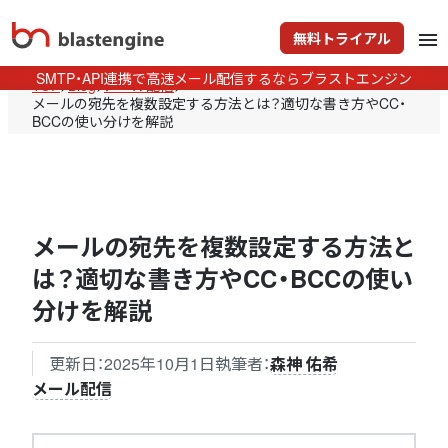
無料トライアル
menu
SMTP・API連携で高速メール配信するならブラストエンジン
TOP
>
Blog
>
メール配信
>
メールの宛先を複数設定する方法とは？適切な書き方やCC・
BCCの使い分けを解説
メールの宛先を複数設定する方法と
は？適切な書き方やCC・BCCの使い
分けを解説
更新日：
2025年10月1日
執筆者：
森神 佑希
メール配信