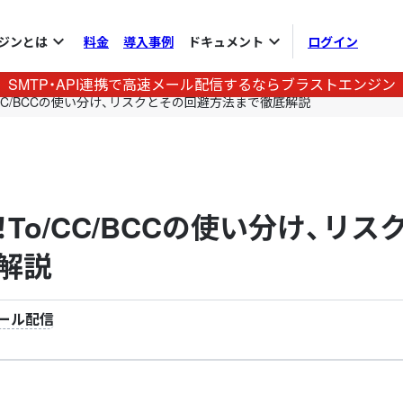
expand_more
expand_more
ジンとは
料金
導入事例
ドキュメント
ログイン
SMTP・API連携で高速メール配信するならブラストエンジン
CC/BCCの使い分け、リスクとその回避方法まで徹底解説
o/CC/BCCの使い分け、リス
解説
ール配信