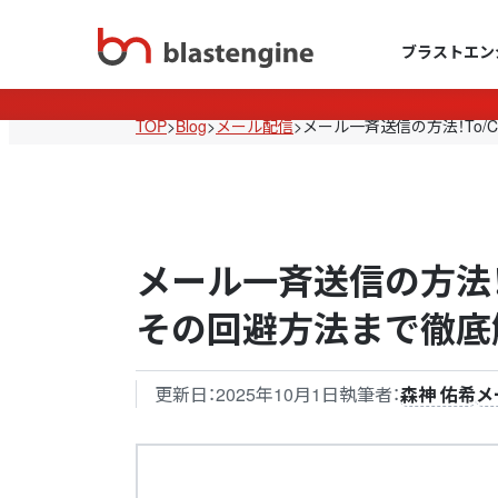
ブラストエン
TOP
>
Blog
>
メール配信
>
メール一斉送信の方法！To/
メール一斉送信の方法！T
その回避方法まで徹底
更新日：
2025年10月1日
執筆者：
森神 佑希
メ