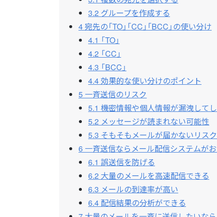
3.2
グループを作成する
4
宛先の「TO」「CC」「BCC」の使い分け
4.1
「TO」
4.2
「CC」
4.3
「BCC」
4.4
効果的な使い分けのポイント
5
一斉送信のリスク
5.1
機密情報や個人情報が漏洩してし
5.2
メッセージが読まれない可能性
5.3
そもそもメールが届かないリスク
6
一斉送信ならメール配信システムがお
6.1
誤送信を防げる
6.2
大量のメールを高速配信できる
6.3
メールの到達率が高い
6.4
配信結果の分析ができる
7
大量のメールを一斉に送信したいなら