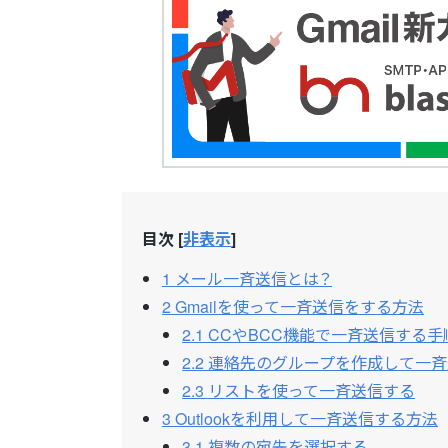
目次
[
非表示
]
1
メール一斉送信とは？
2
Gmailを使って一斉送信をする方法
2.1
CCやBCC機能で一斉送信する手
2.2
連絡先のグループを作成して一斉
2.3
リストを使って一斉送信する
3
Outlookを利用して一斉送信する方法
3.1
複数の宛先を選択する