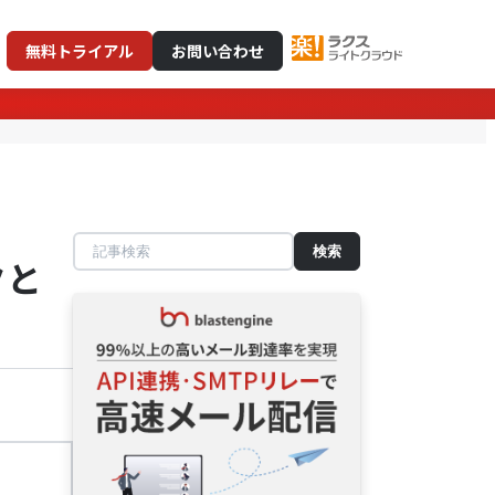
無料トライアル
お問い合わせ
記
クと
事
検
索