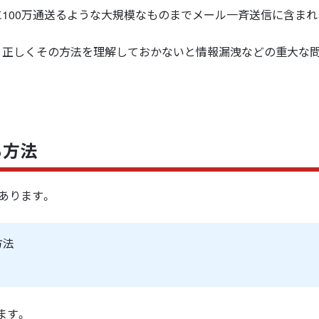
100万通送るような大規模なものまでメール一斉送信に含まれ
、正しくその方法を理解しておかないと情報漏洩などの重大な
。
る方法
つあります。
方法
ます。