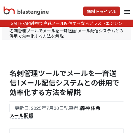
無料トライアル
menu
SMTP・API連携で高速メール配信するならブラストエンジン
TOP
>
Blog
>
メール配信
>
名刺管理ツールでメールを一斉送信！メール配信システムとの
併用で効率化する方法を解説
名刺管理ツールでメールを一斉送
信！メール配信システムとの併用で
効率化する方法を解説
更新日：
2025年7月30日
執筆者：
森神 佑希
メール配信