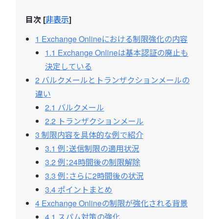
目次
[
非表示
]
1
Exchange Onlineにおける制限強化の内容
1.1
Exchange Onlineは基本認証の廃止も
決定している
2
バルクメールとトランザクションメールの
違い
2.1
バルクメール
2.2
トランザクションメール
3
制限内容を具体的な例で紹介
3.1
例：送信制限の適用状況
3.2
例：24時間後の制限解除
3.3
例：さらに2時間後の状況
3.4
ポイントまとめ
4
Exchange Onlineの制限が強化される背景
4.1
スパム対策の強化