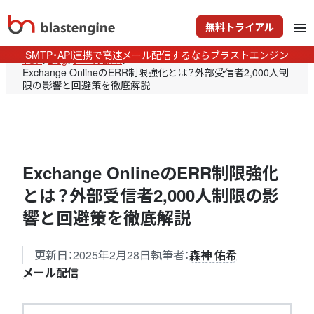
無料トライアル
menu
SMTP・API連携で高速メール配信するならブラストエンジン
TOP
>
Blog
>
メール配信
>
Exchange OnlineのERR制限強化とは？外部受信者2,000人制
限の影響と回避策を徹底解説
Exchange OnlineのERR制限強化
とは？外部受信者2,000人制限の影
響と回避策を徹底解説
更新日：
2025年2月28日
執筆者：
森神 佑希
メール配信