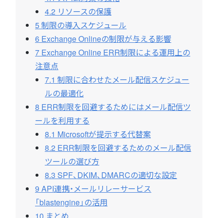
4.2
リソースの保護
5
制限の導入スケジュール
6
Exchange Onlineの制限が与える影響
7
Exchange Online ERR制限による運用上の
注意点
7.1
制限に合わせたメール配信スケジュー
ルの最適化
8
ERR制限を回避するためにはメール配信ツ
ールを利用する
8.1
Microsoftが提示する代替案
8.2
ERR制限を回避するためのメール配信
ツールの選び方
8.3
SPF、DKIM、DMARCの適切な設定
9
API連携・メールリレーサービス
「blastengine」の活用
10
まとめ