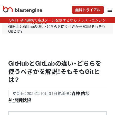
無料トライアル
menu
SMTP・API連携で高速メール配信するならブラストエンジン
TOP
>
Blog
>
AI・開発技術
>
GitHubとGitLabの違い・どちらを使うべきかを解説！そもそも
Gitとは？
GitHubとGitLabの違い・どちらを
使うべきかを解説！そもそもGitと
は？
更新日：
2024年10月31日
執筆者：
森神 佑希
AI・開発技術