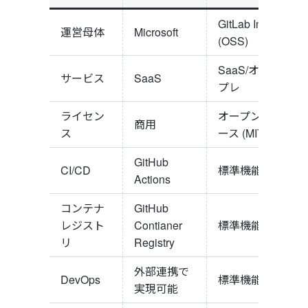
GitLab Inc.
運営母体
Microsoft
(OSS)
SaaS/オン
サービス
SaaS
プレ
ライセン
オープンソ
商用
ス
ース (MIT)
GitHub
CI/CD
標準機能
Actions
コンテナ
GitHub
レジスト
Contianer
標準機能
リ
Registry
外部連携で
DevOps
標準機能
実現可能