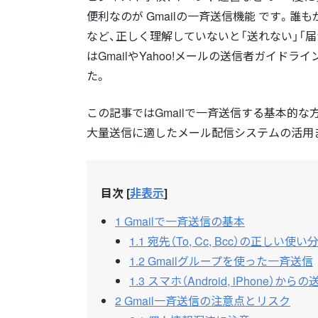
便利なのが Gmailの一斉送信機能 です。
など、正しく理解していないと「送れない」「届
はGmailやYahoo!メールの送信者ガイ
た。
この記事ではGmailで一斉送信する基本的
大量送信に適したメール配信システムの活用
目次
[
非表示
]
1
Gmailで一斉送信の基本
1.1
宛先（To, Cc, Bcc）の正しい使い
1.2
Gmailグループを使った一斉送信
1.3
スマホ（Android, iPhone）から
2
Gmail一斉送信の注意点とリスク