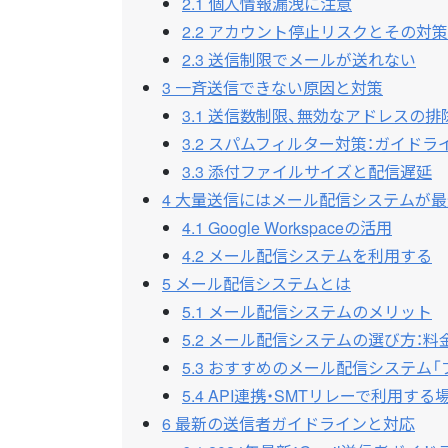
2.1
個人情報漏洩に注意
2.2
アカウント停止リスクとその対策
2.3
送信制限でメールが送れない
3
一斉送信できない原因と対策
3.1
送信数制限、無効なアドレスの排
3.2
スパムフィルター対策：ガイドラ
3.3
添付ファイルサイズと配信遅延
4
大量送信にはメール配信システムが最
4.1
Google Workspaceの活用
4.2
メール配信システムを利用する
5
メール配信システムとは
5.1
メール配信システムのメリット
5.2
メール配信システムの選び方：料金
5.3
おすすめのメール配信システム「
5.4
API連携・SMTリレーで利用する
6
最新の送信者ガイドラインと対応