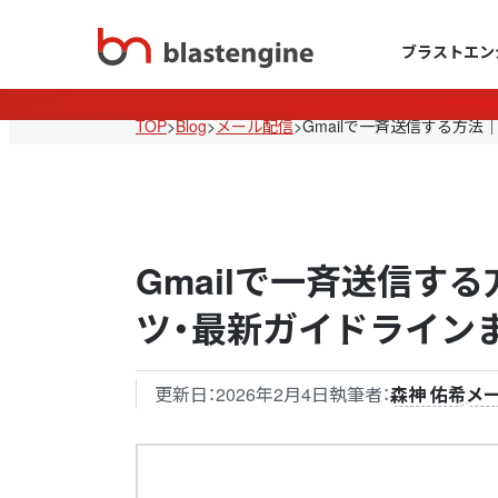
ブラストエン
TOP
>
Blog
>
メール配信
>
Gmailで一斉送信する方
Gmailで一斉送信す
ツ・最新ガイドライン
更新日：
2026年2月4日
執筆者：
森神 佑希
メ