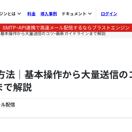
expand_more
expand_more
ジンとは
料金
導入事例
ドキュメント
ログイン
SMTP・API連携で高速メール配信するならブラストエンジン
法｜基本操作から大量送信のコツ・最新ガイドラインまで解説
る方法｜基本操作から大量送信の
まで解説
ール配信