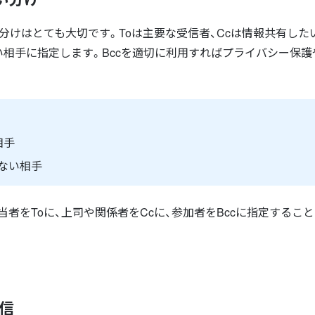
の使い分けはとても大切です。Toは主要な受信者、Ccは情報共有した
い相手に指定します。Bccを適切に利用すればプライバシー保護
相手
くない相手
者をToに、上司や関係者をCcに、参加者をBccに指定するこ
。
送信