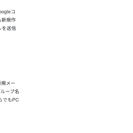
gleコ
も新規作
ルを送信
ら新規メー
グループ名
らでもPC