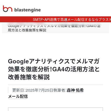
SMTP・API連携で高速メール配信するならブラス
TOP
>
Blog
>
メール配信
>
Googleアナリティクスでメルマガ効果を徹底分析！GA4の活
用方法と改善施策を解説
Googleアナリティクスでメルマガ
効果を徹底分析！GA4の活用方法と
改善施策を解説
更新日：
2025年7月25日
執筆者：
森神 佑希
メール配信