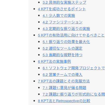
3.2
具体的な実施ステップ
4
KPTを成功させるポイント
4.1
少人数での実施
4.2
ファシリテーション
4.3
定期的な振り返りの実施
5
KPTの有効活用に向けてやるべきこと
5.1
振り返りの効果を最大化
5.2
適切なツールの選定
5.3
長期的な視野を持つ
6
KPT法の実施事例
6.1
ソフトウェア開発プロジェクトで
6.2
営業チームでの導入
7
KPT法の課題とその克服方法
7.1
課題1：意見が偏る問題
7.2
課題2：振り返りが形式的になる
8
KPT法とRetrospectiveの比較