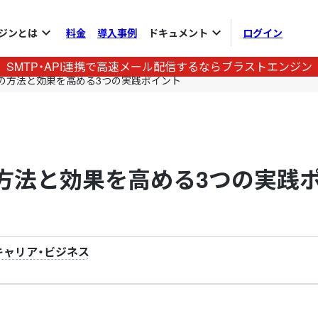
expand_more
expand_more
ジンとは
料金
導入事例
ドキュメント
ログイン
SMTP・API連携で高速メール配信するならブラストエンジン
りの方法と効果を高める3つの実践ポイント
の方法と効果を高める3つの実践
キャリア・ビジネス