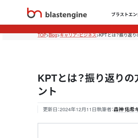
ブラストエン
TOP
>
Blog
>
キャリア・ビジネス
>
KPTとは？振り返
KPTとは？振り返り
ント
更新日：
2024年12月11日
執筆者：
森神 佑希