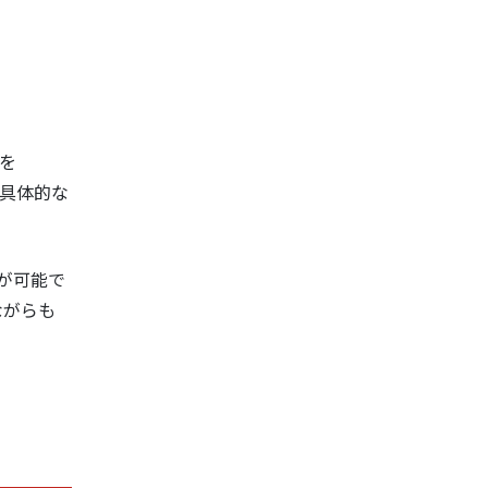
を
で具体的な
が可能で
ながらも