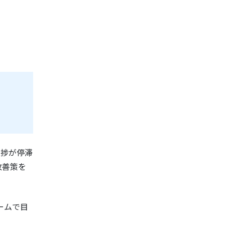
進捗が停滞
改善策を
ームで目