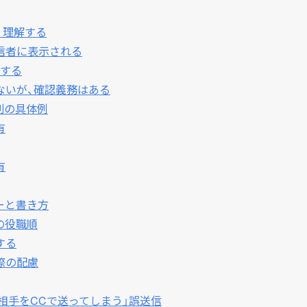
く理解する
信者に表示される
理する
ないが、確認義務はある
別の具体例
有
有
ーと書き方
の役職順
する
際の配慮
相手をCCで送ってしまう」誤送信