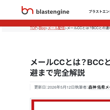
ブラストエン
TOP
>
Blog
>
メール配信
>
メールCCとは？BCCとの
メールCCとは？BCC
避まで完全解説
更新日：
2026年5月12日
執筆者：
森神 佑希
メ