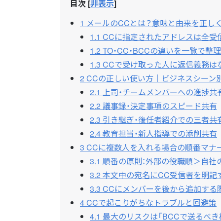
目次
[
非表示
]
1
メールのCCとは？意味と由来を正し
1.1
CCに指定されたアドレスは全受
1.2
TO・CC・BCCの違いを一覧で整
1.3
CCで受け取った人に返信義務は
2
CCの正しい使い方｜ビジネスシーン
2.1
上司・チームメンバーへの進捗共
2.2
議事録・決定事項のスピード共有
2.3
引き継ぎ・後任者紹介での三者共
2.4
教育担当・新人指導での添削共有
3
CCに複数人を入れる場合の順番マナ
3.1
順番の原則：外部の役職順＞自社
3.2
本文中の宛名にCC受信者を明記
3.3
CCにメンバーを後から追加する
4
CCで起こりがちなトラブルと回避策
4.1
最大のリスクは「BCCで送るべき