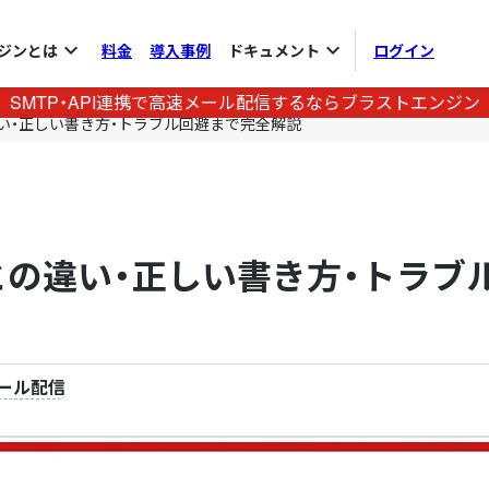
expand_more
expand_more
ジンとは
料金
導入事例
ドキュメント
ログイン
SMTP・API連携で高速メール配信するならブラストエンジン
違い・正しい書き方・トラブル回避まで完全解説
との違い・正しい書き方・トラブ
ール配信