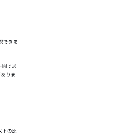
認できま
ー間であ
がありま
以下の比