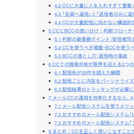
4.2
CCに大量に人を入れすぎて重要
4.3
「全員へ返信」と「送信者のみに返
4.4
CCが大量配信に向かない構造的
5
CCとBCCの使い分け｜判断フローチ
5.1
判断の最重要ポイント：受信者同
5.2
CCを使うべき場面・BCCを使う
5.3
BCCの落とし穴：返信時の事故
6
CCでの情報共有が限界を迎える3つ
6.1
配信先が30件を超えた瞬間
6.2
配信ごとに内容をパーソナライズ
6.3
配信結果のトラッキングが必要に
7
メールCCの運用を効率化するなら、
7.1
メール配信システムを使うメリッ
7.2
おすすめのメール配信システム「blast
7.3
おすすめのメール配信システム「
8
まとめ｜CCを正しく使いこなすこと