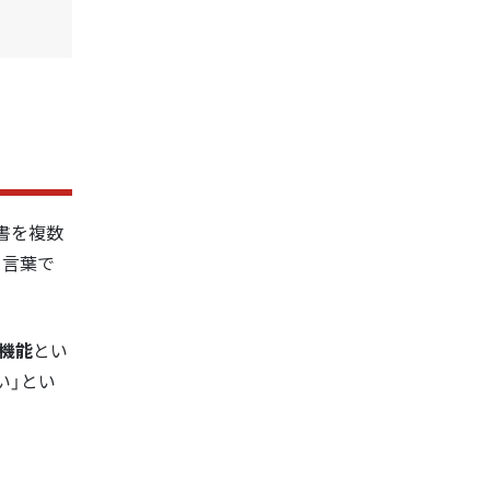
文書を複数
る言葉で
の機能
とい
い」とい