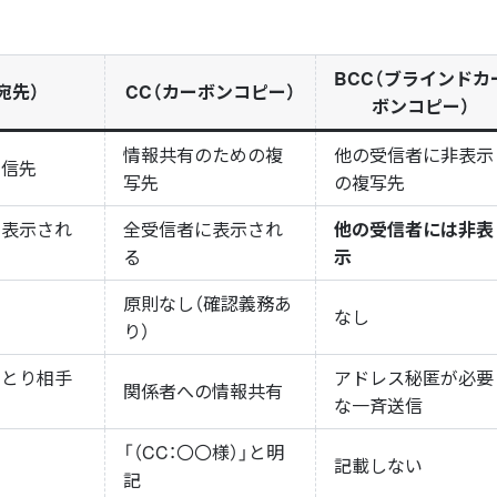
BCC（ブラインドカ
宛先）
CC（カーボンコピー）
ボンコピー）
情報共有のための複
他の受信者に非表示
送信先
写先
の複写先
に表示され
全受信者に表示され
他の受信者には非表
る
示
原則なし（確認義務あ
なし
り）
りとり相手
アドレス秘匿が必要
関係者への情報共有
な一斉送信
「（CC：〇〇様）」と明
記載しない
記