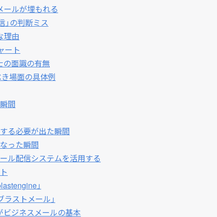
メールが埋もれる
信」の判断ミス
な理由
ャート
士の面識の有無
べき場面の具体例
の瞬間
する必要が出た瞬間
なった瞬間
メール配信システムを活用する
ト
engine」
ブラストメール」
がビジネスメールの基本