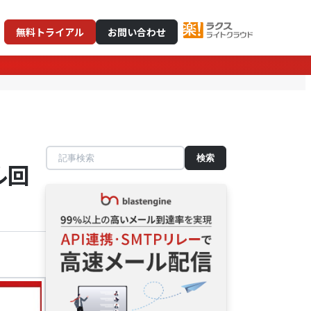
無料トライアル
お問い合わせ
記
ル回
事
検
索