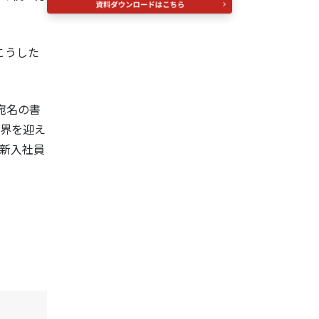
こうした
宛名の書
限界を迎え
。新入社員