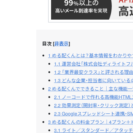
目次
[
非表示
]
1
める配くんとは？基本情報をわかりや
1.1
運営会社「株式会社ディライトフル
1.2
「業界最安クラス」と評される理
1.3
どんな企業・担当者に向いている
2
める配くんでできること｜主な機能一
2.1
ノーコードで作れる高機能HTML
2.2
効果測定（開封率・クリック測定）
2.3
Googleスプレッドシート連携・
3
める配くんの料金プラン｜4プラン＋
3.1
ライト／スタンダード／アタッチ