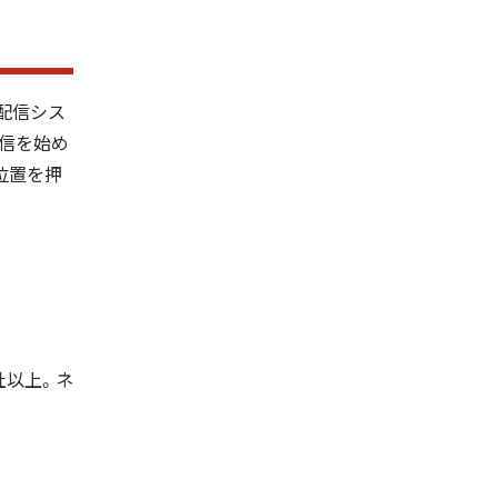
配信シス
信を始め
位置を押
社以上。ネ