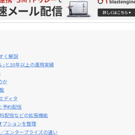
すく解説
」と20年以上の運用実績
由
のか
覧
エディタ
と予約配信
SMS配信などの拡張機能
オプションを整理
／エンタープライズの違い