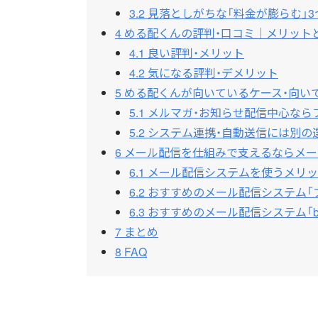
3.2
見落としがちな「料金が膨らむ」3
4
める配くんの評判・口コミ｜メリット
4.1
良い評判・メリット
4.2
気になる評判・デメリット
5
める配くんが向いているケース・向い
5.1
メルマガ・お知らせ配信中心なら
5.2
システム連携・自動送信には別の
6
メール配信を仕組みで支えるならメー
6.1
メール配信システムを使うメリッ
6.2
おすすめのメール配信システム「
6.3
おすすめのメール配信システム「blast
7
まとめ
8
FAQ