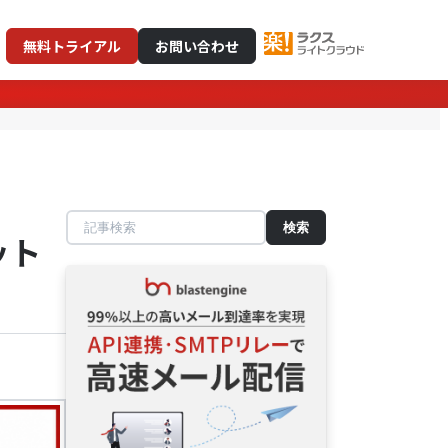
無料トライアル
お問い合わせ
記
ット
事
検
索