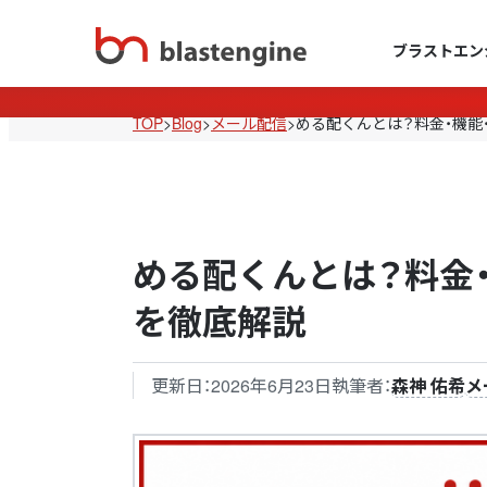
ブラストエン
TOP
>
Blog
>
メール配信
>
める配くんとは？料金・機能
める配くんとは？料金
を徹底解説
更新日：
2026年6月23日
執筆者：
森神 佑希
メ