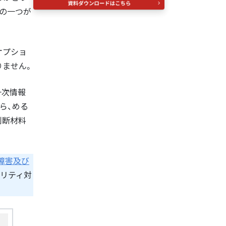
の一つが
オプショ
りません。
一次情報
ら、める
判断材料
障害及び
ュリティ対