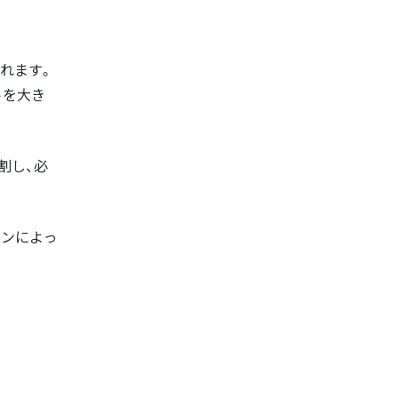
られます。
トを大き
割し、必
ョンによっ