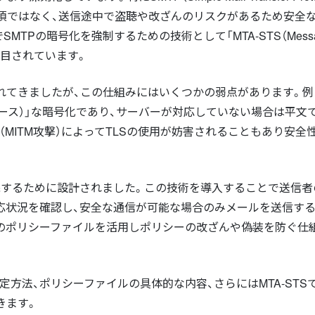
須ではなく、送信途中で盗聴や改ざんのリスクがあるため安全
TPの暗号化を強制するための技術として「MTA-STS（Messa
ity）」が注目されています。
用されてきましたが、この仕組みにはいくつかの弱点があります。例
会ベース）」な暗号化であり、サーバーが対応していない場合は平文
MITM攻撃）によってTLSの使用が妨害されることもあり安全
点を補完するために設計されました。この技術を導入することで送信
対応状況を確認し、安全な通信が可能な場合のみメールを送信す
経由のポリシーファイルを活用しポリシーの改ざんや偽装を防ぐ仕
設定方法、ポリシーファイルの具体的な内容、さらにはMTA-STS
きます。