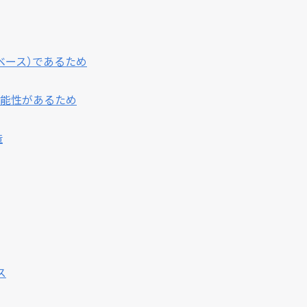
（機会ベース）であるため
能性があるため
造
ス