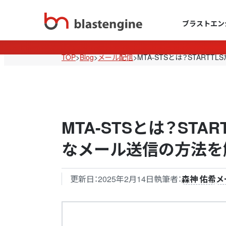
ブラストエン
TOP
>
Blog
>
メール配信
>
MTA-STSとは？STAR
MTA-STSとは？ST
なメール送信の方法を
更新日：
2025年2月14日
執筆者：
森神 佑希
メ