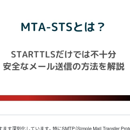
ています。特にSMTP（Simple Mail Transfer Proto