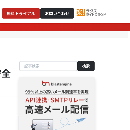
無料トライアル
お問い合わせ
記
安全
事
検
索