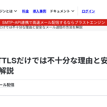
expand_more
expand_more
ジンとは
料金
導入事例
ドキュメント
ログイン
SMTP・API連携で高速メール配信するならブラストエンジン
TTLSだけでは不十分な理由と安全なメール送信の方法を解説
ARTTLSだけでは不十分な理由と
解説
ール配信