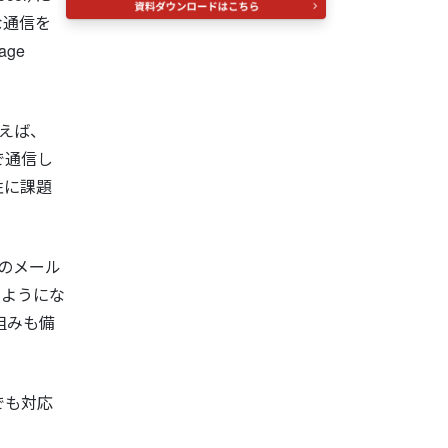
な通信を
ge
えば、
で通信し
性に課題
者のメール
るようにな
組みも備
でも対応