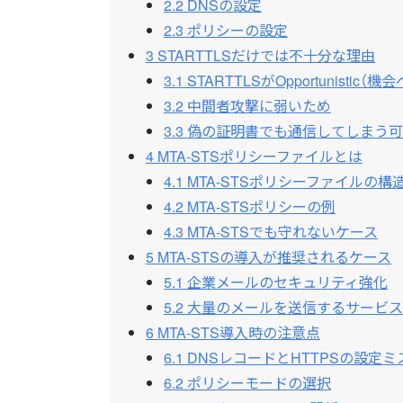
2.2
DNSの設定
2.3
ポリシーの設定
3
STARTTLSだけでは不十分な理由
3.1
STARTTLSがOpportunistic
3.2
中間者攻撃に弱いため
3.3
偽の証明書でも通信してしまう可
4
MTA-STSポリシーファイルとは
4.1
MTA-STSポリシーファイルの構
4.2
MTA-STSポリシーの例
4.3
MTA-STSでも守れないケース
5
MTA-STSの導入が推奨されるケース
5.1
企業メールのセキュリティ強化
5.2
大量のメールを送信するサービス
6
MTA-STS導入時の注意点
6.1
DNSレコードとHTTPSの設定ミ
6.2
ポリシーモードの選択