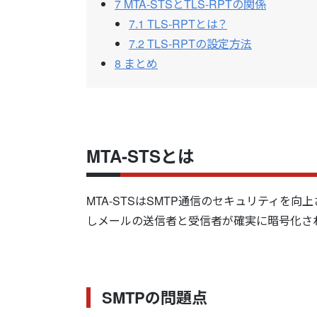
7
MTA-STSとTLS-RPTの関係
7.1
TLS-RPTとは？
7.2
TLS-RPTの設定方法
8
まとめ
MTA-STSとは
MTA-STSはSMTP通信のセキュリティを
しメールの送信者と受信者が確実に暗号化さ
SMTPの問題点