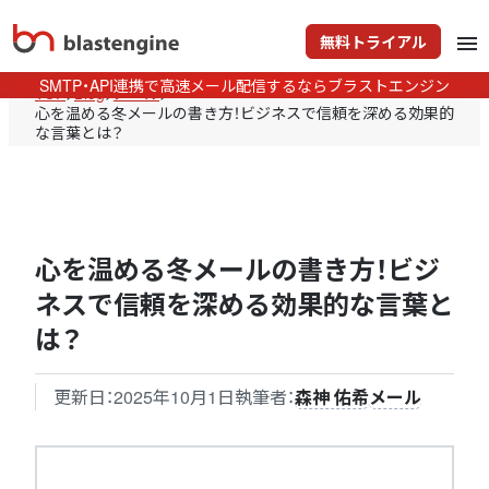
無料トライアル
menu
SMTP・API連携で高速メール配信するならブラストエンジン
TOP
>
Blog
>
メール
>
心を温める冬メールの書き方！ビジネスで信頼を深める効果的
な言葉とは？
心を温める冬メールの書き方！ビジ
ネスで信頼を深める効果的な言葉と
は？
更新日：
2025年10月1日
執筆者：
森神 佑希
メール