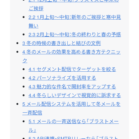
ご挨拶
2.2
1月上旬〜中旬：新年のご挨拶と寒中見
舞い
2.3
2月上旬〜中旬：冬の終わりと春の予感
3
冬の時候の書き出しと結びの文例
4
冬のメールの効果を高める書き方テクニッ
ク
4.1
セグメント配信でターゲットを絞る
4.2
パーソナライズを活用する
4.3
魅力的な件名で開封率をアップする
4.4
冬らしいデザインで視覚的に訴求する
5
メール配信システムを活用して冬メールを
一斉配信
5.1
メールの一斉送信なら「ブラストメー
ル」
5.2
API連携・SMTPリレーなら「ブラスト