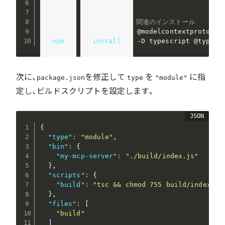
npm
 init -y

# MCP SDK と TypeScript 関連のインストール
npm
install
npm
install
 -D typescript @types/
次に、
を修正して
を
に指
package.json
type
"module"
定し、ビルドスクリプトを設定します。
{
"type"
:
"module"
,
"bin"
:
{
"my-mcp-server"
:
"./build/index.js"
}
,
"scripts"
:
{
"build"
:
"tsc && chmod 755 build/index.js
}
,
"files"
:
[
"build"
]