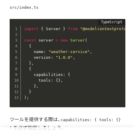
src/index.ts
import
{
 Server 
}
from
"@modelcontextprotocol
const
 server 
=
new
Server
(
{
    name
:
"weather-service"
,
    version
:
"1.0.0"
,
}
,
{
    capabilities
:
{
      tools
:
{
}
,
}
,
}
)
;
ツールを提供する際は、
capabilities: { tools: {}
を必ず指定しましょう。
}