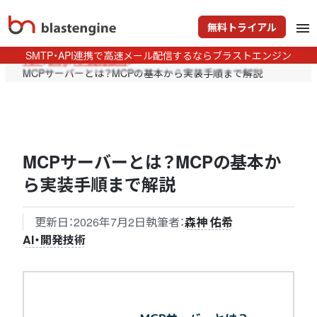
無料トライアル
menu
SMTP・API連携で高速メール配信するならブラストエンジン
TOP
>
Blog
>
AI・開発技術
>
MCPサーバーとは？MCPの基本から実装手順まで解説
MCPサーバーとは？MCPの基本か
ら実装手順まで解説
更新日：
2026年7月2日
執筆者：
森神 佑希
AI・開発技術