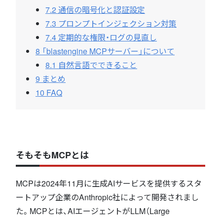
7.2
通信の暗号化と認証設定
7.3
プロンプトインジェクション対策
7.4
定期的な権限・ログの見直し
8
「blastengine MCPサーバー」について
8.1
自然言語でできること
9
まとめ
10
FAQ
そもそもMCPとは
MCPは2024年11月に生成AIサービスを提供するスタ
ートアップ企業のAnthropic社によって開発されまし
た。MCPとは、AIエージェントがLLM（Large