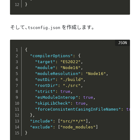
}
そして、
を作成します。
tsconfig.json
{
"compilerOptions"
:
{
"target"
:
"ES2022"
,
"module"
:
"Node16"
,
"moduleResolution"
:
"Node16"
,
"outDir"
:
"./build"
,
"rootDir"
:
"./src"
,
"strict"
:
true
,
"esModuleInterop"
:
true
,
"skipLibCheck"
:
true
,
"forceConsistentCasingInFileNames"
:
true
}
,
"include"
:
[
"src/**/*"
]
,
"exclude"
:
[
"node_modules"
]
}