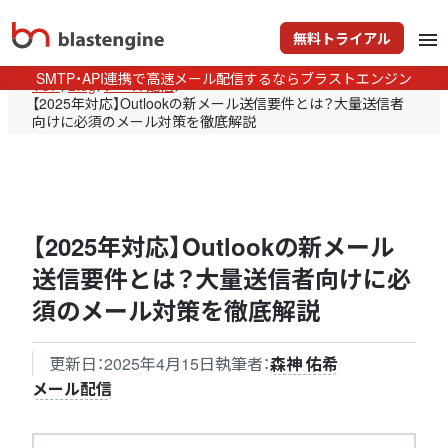
無料トライアル
menu
SMTP・API連携で高速メール配信するならブラストエンジン
TOP
>
Blog
>
メール配信
>
【2025年対応】Outlookの新メール送信要件とは？大量送信者
向けに必須のメール対策を徹底解説
【2025年対応】Outlookの新メール
送信要件とは？大量送信者向けに必
須のメール対策を徹底解説
更新日：
2025年4月15日
執筆者：
森神 佑希
メール配信