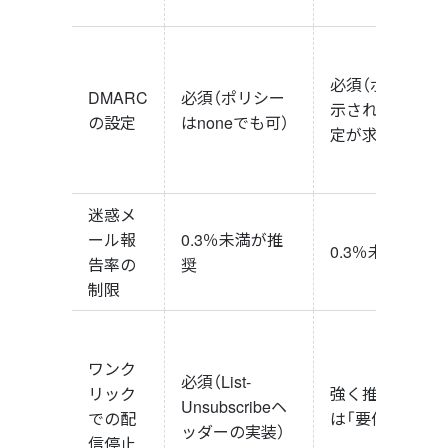
必須（ポリシー
DMARC
必須（ポリシー
示されていない
の設定
はnoneでも可）
定が求められる
迷惑メ
ール報
0.3％未満が推
0.3％未満が要件
告率の
奨
制限
ワンク
必須（List-
リック
強く推奨（現時
Unsubscribeヘ
での配
は「要件」ではな
ッダーの実装）
信停止