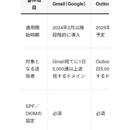
要件項
Gmail（Google）
Outlook（Micros
目
適用開
2024年2月以降
2025年5月から
始時期
段階的に導入
予定
対象と
Gmail宛てに1日
Outlook.com宛
なる送
5,000通以上送
日5,000通以上
信者
信するドメイン
するドメイン
SPF／
DKIMの
必須
必須
設定