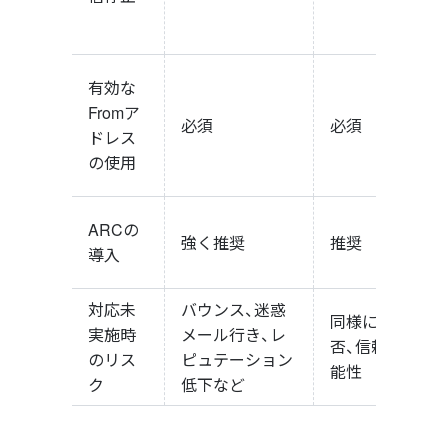
有効な
Fromア
必須
必須
ドレス
の使用
ARCの
強く推奨
推奨
導入
対応未
バウンス、迷惑
同様にバウンス
実施時
メール行き、レ
否、信頼性低下
のリス
ピュテーション
能性
ク
低下など