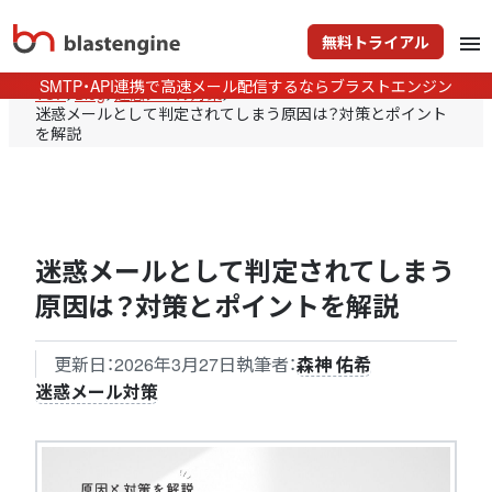
無料トライアル
menu
SMTP・API連携で高速メール配信するならブラストエンジン
TOP
>
Blog
>
迷惑メール対策
>
迷惑メールとして判定されてしまう原因は？対策とポイント
を解説
迷惑メールとして判定されてしまう
原因は？対策とポイントを解説
更新日：
2026年3月27日
執筆者：
森神 佑希
迷惑メール対策